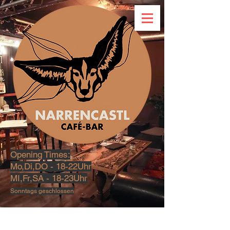
Opening Times:
Mo,Di,DO - 18-22Uhr
MI,Fr,SA - 18-23U
hr
Sonntags geschlossen