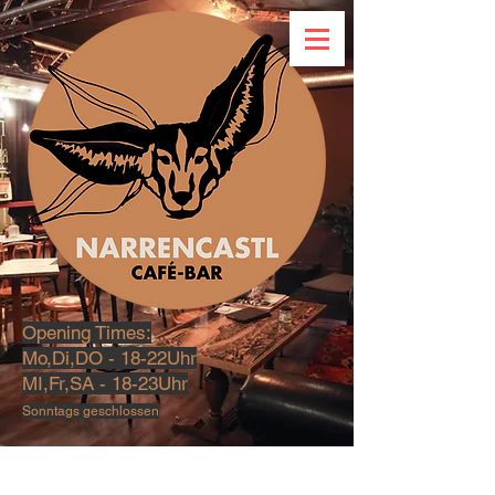
Opening Times:
Mo,Di,DO - 18-22Uhr
MI,Fr,SA - 18-23U
hr
Sonntags geschlossen