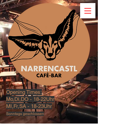
Opening Times:
Mo,Di,DO - 18-22Uhr
MI,Fr,SA - 18-23U
hr
Sonntags geschlossen