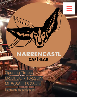
Opening Times:
Mo,Di,DO - 18-22Uhr
MI,Fr,SA - 18-23U
hr
Sonntags geschlossen